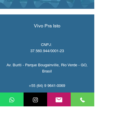
Vivo Pra Isto
CNPJ:
37.560.944
/0001-23
Av. Buriti - Parque Bougainville, Rio Verde - GO,
Brasil
+55 (64) 9 9641-0069
camila.baylao.vivopraisto@gmail.com
Política de privacidade
VIVO PRA ISTO tem a missão de superar