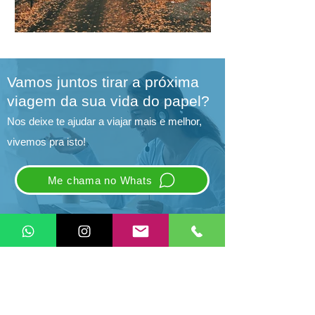
Vamos juntos tirar a próxima
viagem da sua vida do papel?
Nos deixe te ajudar a viajar mais e melhor,
vivemos pra isto!
Me chama no Whats
Vivo Pra Isto