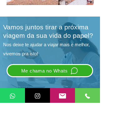
Vamos juntos tirar a próxima
viagem da sua vida do papel?
Nos deixe te ajudar a viajar mais e melhor,
vivemos pra isto!
Me chama no Whats
Vivo Pra Isto