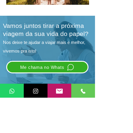
Vamos juntos tirar a próxima
viagem da sua vida do papel?
Nos deixe te ajudar a viajar mais e melhor,
vivemos pra isto!
Me chama no Whats
Vivo Pra Isto