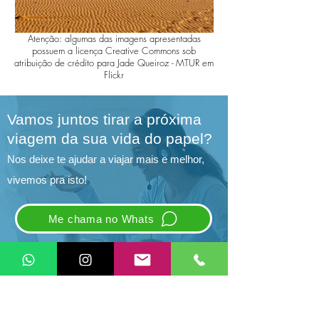
Atenção: algumas das imagens apresentadas
possuem a licença Creative Commons sob
atribuição de crédito para Jade Queiroz - MTUR em
Flickr
Vamos juntos tirar a próxima
viagem da sua vida do papel?
Nos deixe te ajudar a viajar mais e melhor,
vivemos pra isto!
Me chama no Whats