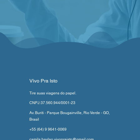
Vivo Pra Isto
Tire suas viagens do papel.
CNPJ:
37.560.944/0001-23
Av. Buriti - Parque Bougainville, Rio Verde - GO,
Brasil
+55 (64) 9 9641-0069
camila.baylao.vivopraisto@gmail.com