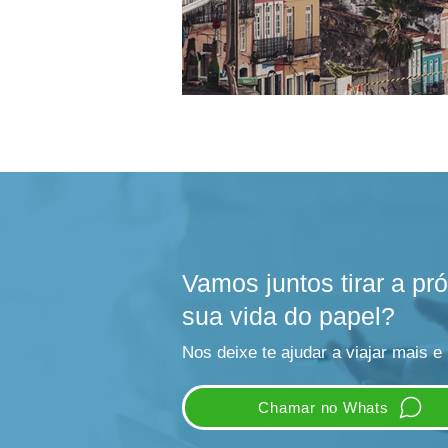
Vamos juntos tirar a p
sua vida do papel?
Nos deixe te ajudar a viajar mais e
Chamar no Whats