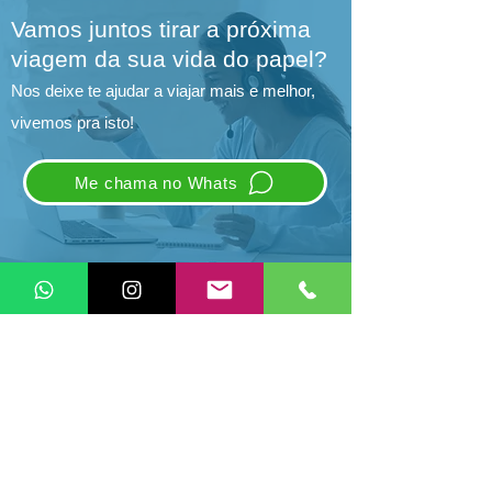
Vamos juntos tirar a próxima
viagem da sua vida do papel?
Nos deixe te ajudar a viajar mais e melhor,
vivemos pra isto!
Me chama no Whats
Vivo Pra Isto
CNPJ:
37.560.944
/0001-23