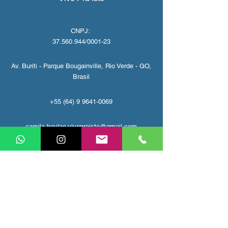
CNPJ:
37.560.944
/0001-23
Av. Buriti - Parque Bougainville, Rio Verde - GO,
Brasil
+55 (64) 9 9641-0069
camila.baylao.vivopraisto@gmail.com
Política de privacidade
VIVO PRA ISTO tem a missão de superar
expectativas, ajudando pessoas a conhecer
novos lugares, conecta-las com diferentes
culturas, encorajando-as a experimentar
diferentes aventuras pelo meio do caminho.