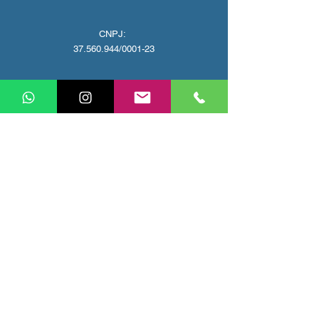
CNPJ:
37.560.944
/0001-23
Av. Buriti - Parque Bougainville, Rio Verde - GO,
Brasil
+55 (64) 9 9641-0069
camila.baylao.vivopraisto@gmail.com
Política de privacidade
VIVO PRA ISTO tem a missão de superar
expectativas, ajudando pessoas a conhecer
novos lugares, conecta-las com diferentes
culturas, encorajando-as a experimentar
diferentes aventuras pelo meio do caminho.